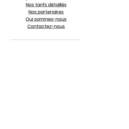
Nos tarifs détaillés
Nos partenaires
Qui sommes-nous
Contactez-nous
ecoledeconduitelamartine@gmail.com
Retrouvez-nous sur :
N° d'agrément : E1807500170
Copyright 2024 - Tous droits réservés - Mentions légales